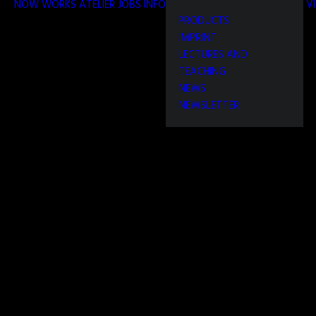
NOW
WORKS
ATELIER
JOBS
INFO
V
PRODUCTS
IMPRINT
LECTURES AND
TEACHING
NEWS
NEWSLETTER